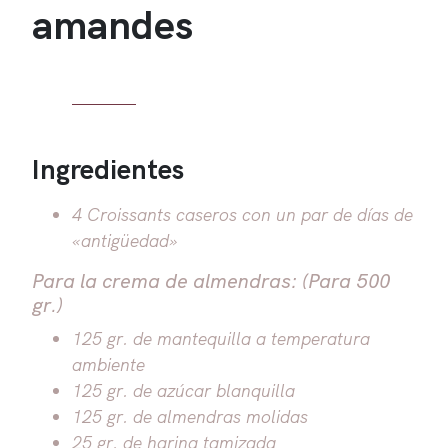
amandes
Ingredientes
4 Croissants caseros con un par de días de
«antigüedad»
Para la crema de almendras: (Para 500
gr.)
125 gr. de mantequilla a temperatura
ambiente
125 gr. de azúcar blanquilla
125 gr. de almendras molidas
25 gr. de harina tamizada