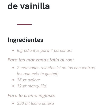
de vainilla
Ingredientes
Ingredientes para 4 personas:
Para las manzanas tatín al ron:
2 manzanas reinetas (si no las encuentras,
las que más te gusten)
35 gr azúcar
12 gr manquilla
Para la crema inglesa:
350 ml leche entera