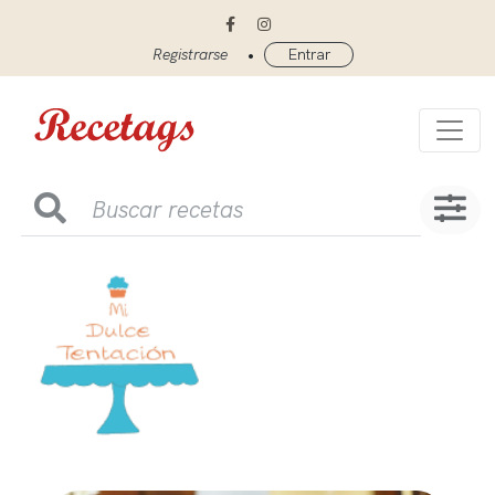
•
Registrarse
Entrar