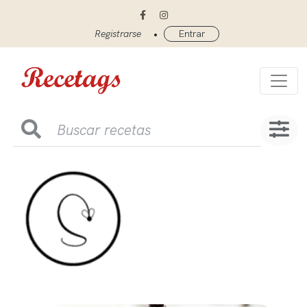
•
Registrarse
Entrar