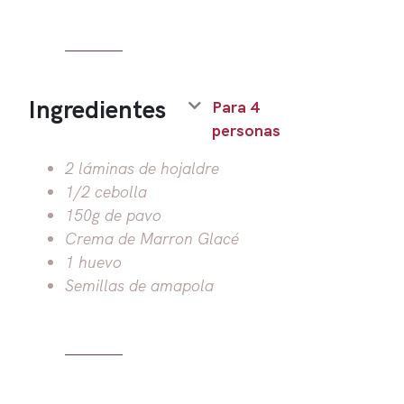
Ingredientes
Para 4
personas
2 láminas de hojaldre
1/2 cebolla
150g de pavo
Crema de Marron Glacé
1 huevo
Semillas de amapola