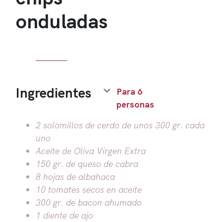
onduladas
Ingredientes
Para 6
personas
2 solomillos de cerdo de unos 300 gr. cada
uno
Aceite de Oliva Virgen Extra
150 gr. de queso de cabra
8 hojas de albahaca
10 tomates secos en aceite
300 gr. de bacon ahumado
1 diente de ajo