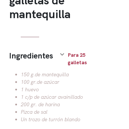
mantequilla
Ingredientes
Para 25
galletas
150 g.de mantequilla
100 gr.de azúcar
1 huevo
1 c/p de azúcar avainillado
200 gr. de harina
Pizca de sal
Un trozo de turrón blando