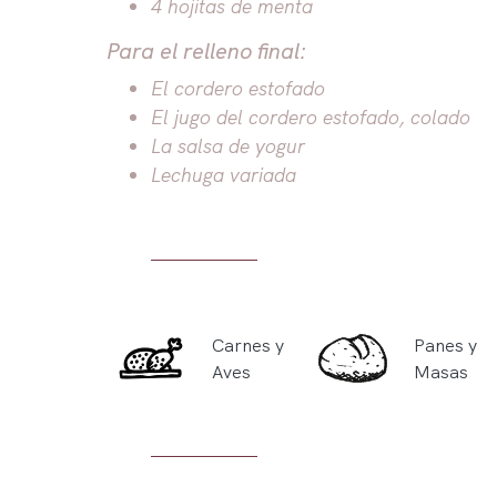
4 hojitas de menta
Para el relleno final:
El cordero estofado
El jugo del cordero estofado, colado
La salsa de yogur
Lechuga variada
Carnes y
Panes y
Aves
Masas