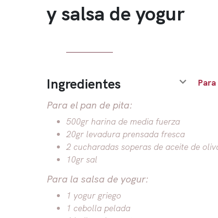
y salsa de yogur
Ingredientes
Para
Para el pan de pita:
500gr harina de media fuerza
20gr levadura prensada fresca
2 cucharadas soperas de aceite de oliv
10gr sal
Para la salsa de yogur:
1 yogur griego
1 cebolla pelada