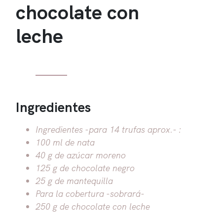
chocolate con
leche
Ingredientes
Ingredientes -para 14 trufas aprox.- :
100 ml de nata
40 g de azúcar moreno
125 g de chocolate negro
25 g de mantequilla
Para la cobertura -sobrará-
250 g de chocolate con leche