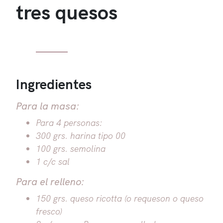
tres quesos
Ingredientes
Para la masa:
Para 4 personas:
300 grs. harina tipo 00
100 grs. semolina
1 c/c sal
Para el relleno:
150 grs. queso ricotta (o requeson o queso
fresco)