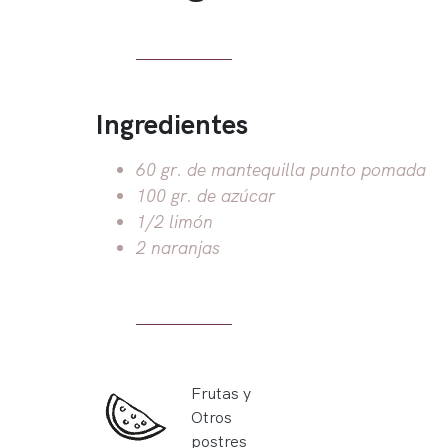
Ingredientes
60 gr. de mantequilla punto pomada
100 gr. de azúcar
1/2 limón
2 naranjas
Frutas y
Otros
postres