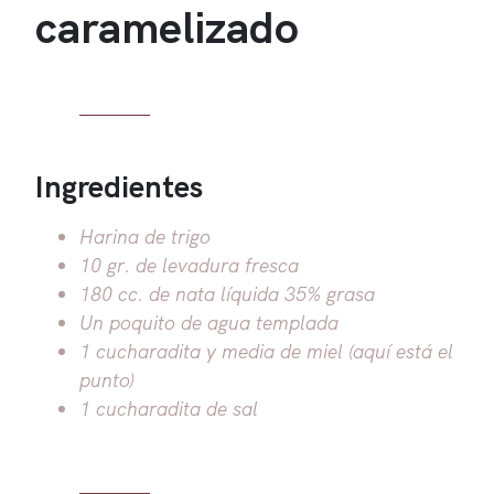
caramelizado
Ingredientes
Harina de trigo
10 gr. de levadura fresca
180 cc. de nata líquida 35% grasa
Un poquito de agua templada
1 cucharadita y media de miel (aquí está el
punto)
1 cucharadita de sal