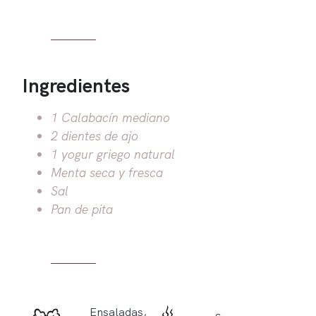
Ingredientes
1 Calabacín mediano
2 dientes de ajo
1 yogur griego natural
Menta seca y fresca
Sal
Pan de pita
Ensaladas,