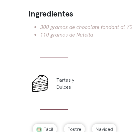
Ingredientes
300 gramos de chocolate fondant al 7
110 gramos de Nutella
Tartas y
Dulces
Fácil
Postre
Navidad