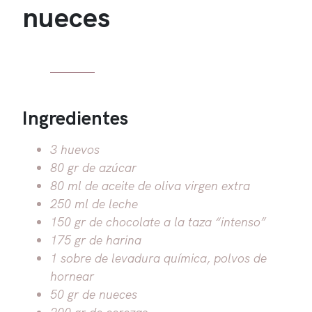
nueces
Ingredientes
3 huevos
80 gr de azúcar
80 ml de aceite de oliva virgen extra
250 ml de leche
150 gr de chocolate a la taza “intenso”
175 gr de harina
1 sobre de levadura química, polvos de
hornear
50 gr de nueces
200 gr de cerezas