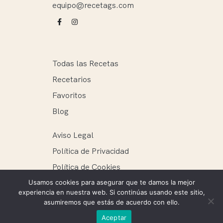
equipo@recetags.com
Todas las Recetas
Recetarios
Favoritos
Blog
Aviso Legal
Política de Privacidad
Política de Cookies
Usamos cookies para asegurar que te damos la mejor
experiencia en nuestra web. Si continúas usando este sitio,
asumiremos que estás de acuerdo con ello.
Recetags ® 2025. Todos los derechos reservados.
Aceptar
Mantenimiento web: Ellie Miguel