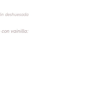
gón deshuesada
on vainilla: