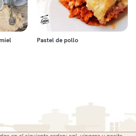
miel
Pastel de pollo
 siguiente orden: sal, vinagre y aceite