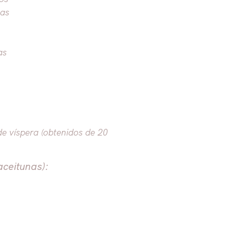
nas
as
e víspera (obtenidos de 20
aceitunas):