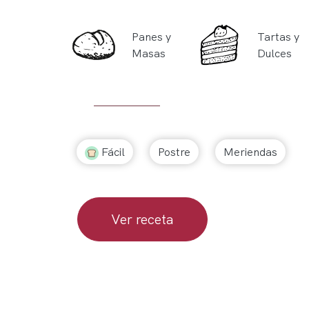
Panes y
Tartas y
Masas
Dulces
Fácil
Postre
Meriendas
Ver receta