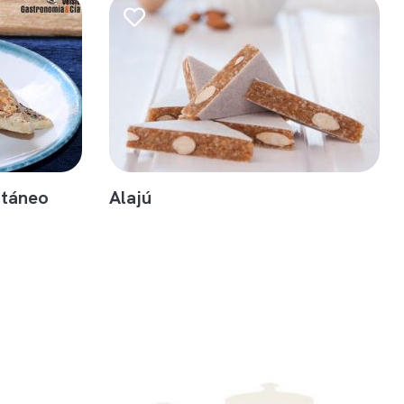
ntáneo
Alajú