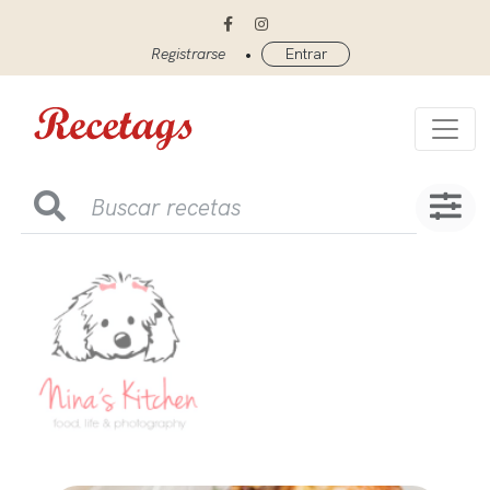
•
Registrarse
Entrar