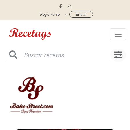
•
Registrarse
Entrar