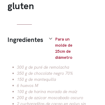
gluten
Ingredientes
Para un
molde de
25cm de
diámetro
300 g de puré de remolacha
350 g de chocolate negro 70%
150 g de mantequilla
6 huevos M
100 g de harina morada de maíz
200 g de azúcar moscabado oscuro
2 cucharaditas de cacao en polvo sin