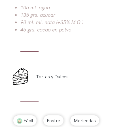
105 ml. agua
135 grs. azúcar
90 ml. ml. nata (+35% M.G.)
45 grs. cacao en polvo
Tartas y Dulces
Fácil
Postre
Meriendas