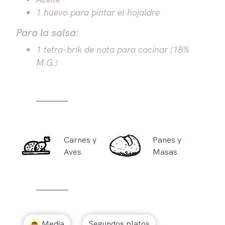
1 huevo para pintar el hojaldre
Para la salsa:
1 tetra-brik de nata para cocinar (18%
M.G.)
Carnes y
Panes y
Aves
Masas
Media
Segundos platos