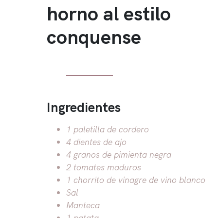
horno al estilo
conquense
Ingredientes
1 paletilla de cordero
4 dientes de ajo
4 granos de pimienta negra
2 tomates maduros
1 chorrito de vinagre de vino blanco
Sal
Manteca
1 patata