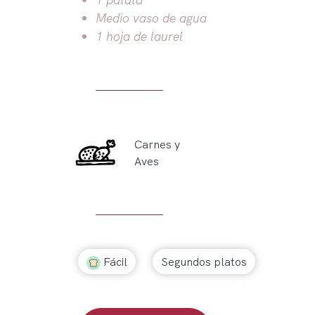
Medio vaso de agua
1 hoja de laurel
Carnes y
Aves
Fácil
Segundos platos