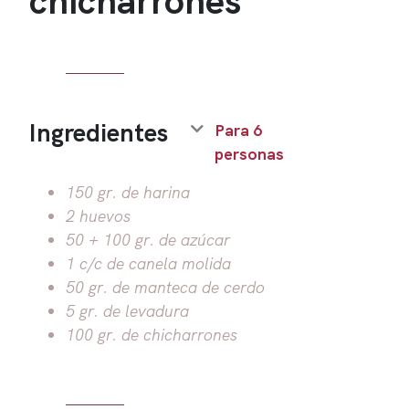
Ingredientes
Para 6
personas
150 gr. de harina
2 huevos
50 + 100 gr. de azúcar
1 c/c de canela molida
50 gr. de manteca de cerdo
5 gr. de levadura
100 gr. de chicharrones