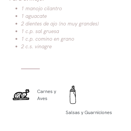
1 manojo cilantro
1 aguacate
2 dientes de ajo (no muy grandes)
1 c.p. sal gruesa
1 c.p. comino en grano
2 c.s. vinagre
Carnes y
Aves
Salsas y Guarniciones