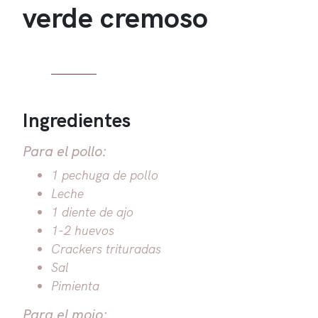
verde cremoso
Ingredientes
Para el pollo:
1 pechuga de pollo
Leche
1 diente de ajo
1-2 huevos
Crackers trituradas
Sal
Pimienta
Para el mojo: