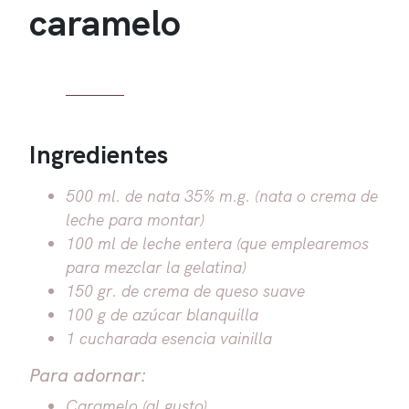
caramelo
Ingredientes
500 ml. de nata 35% m.g. (nata o crema de
leche para montar)
100 ml de leche entera (que emplearemos
para mezclar la gelatina)
150 gr. de crema de queso suave
100 g de azúcar blanquilla
1 cucharada esencia vainilla
Para adornar:
Caramelo (al gusto)