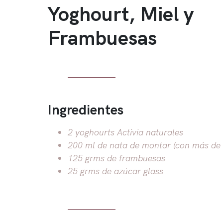
Yoghourt, Miel y
Frambuesas
Ingredientes
2 yoghourts Activia naturales
200 ml de nata de montar (con más de 
125 grms de frambuesas
25 grms de azúcar glass