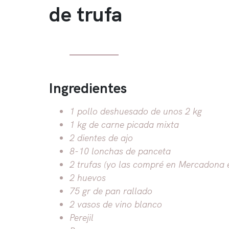
de trufa
Ingredientes
1 pollo deshuesado de unos 2 kg
1 kg de carne picada mixta
2 dientes de ajo
8-10 lonchas de panceta
2 trufas (yo las compré en Mercadona e
2 huevos
75 gr de pan rallado
2 vasos de vino blanco
Perejil