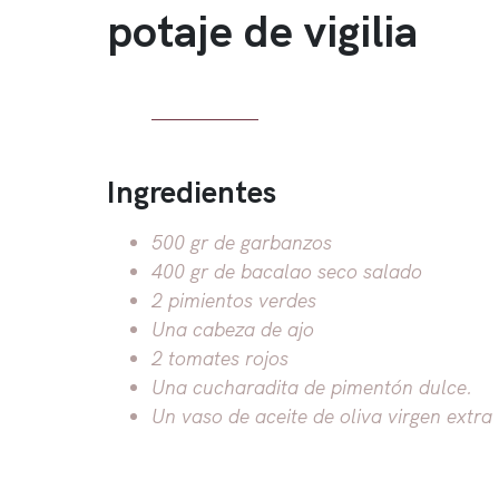
potaje de vigilia
Ingredientes
500 gr de garbanzos
400 gr de bacalao seco salado
2 pimientos verdes
Una cabeza de ajo
2 tomates rojos
Una cucharadita de pimentón dulce.
Un vaso de aceite de oliva virgen extra