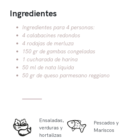
Ingredientes
Ingredientes para 4 personas:
4 calabacines redondos
4 rodajas de merluza
150 gr de gambas congeladas
1 cucharada de harina
50 ml de nata líquida
50 gr de queso parmesano reggiano
Ensaladas,
Pescados y
verduras y
Mariscos
hortalizas