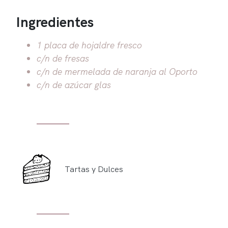
Ingredientes
1 placa de hojaldre fresco
c/n de fresas
c/n de mermelada de naranja al Oporto
c/n de azúcar glas
Tartas y Dulces