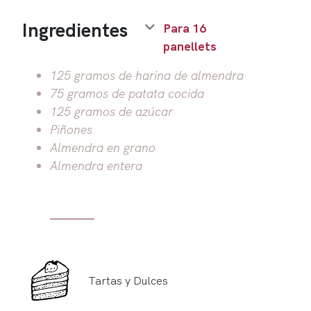
Ingredientes
Para 16
panellets
125 gramos de harina de almendra
75 gramos de patata cocida
125 gramos de azúcar
Piñones
Almendra en grano
Almendra entera
Tartas y Dulces