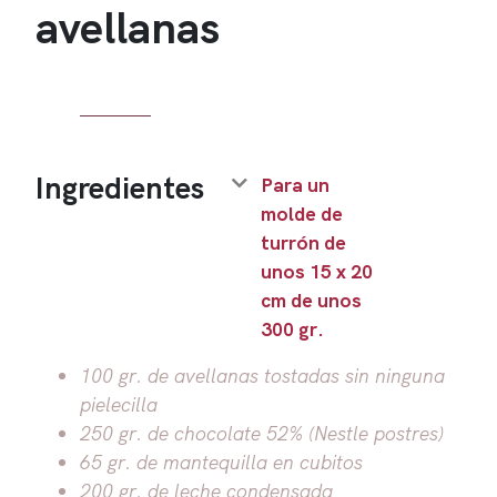
avellanas
Ingredientes
Para un
molde de
turrón de
unos 15 x 20
cm de unos
300 gr.
100 gr. de avellanas tostadas sin ninguna
pielecilla
250 gr. de chocolate 52% (Nestle postres)
65 gr. de mantequilla en cubitos
200 gr. de leche condensada