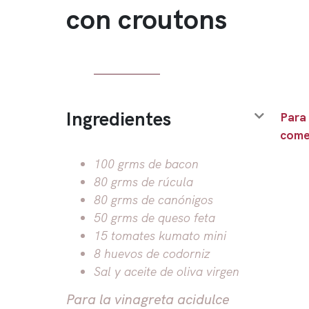
con croutons
Ingredientes
Para
come
100 grms de bacon
80 grms de rúcula
80 grms de canónigos
50 grms de queso feta
15 tomates kumato mini
8 huevos de codorniz
Sal y aceite de oliva virgen
Para la vinagreta acidulce