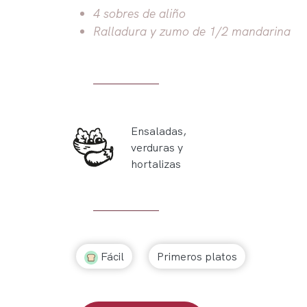
4 sobres de aliño
Ralladura y zumo de 1/2 mandarina
Ensaladas,
verduras y
hortalizas
Fácil
Primeros platos