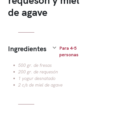
de agave
Ingredientes
Para 4-5
personas
500 gr. de fresas
200 gr. de requesón
1 yogur desnatado
2 c/s de miel de agave