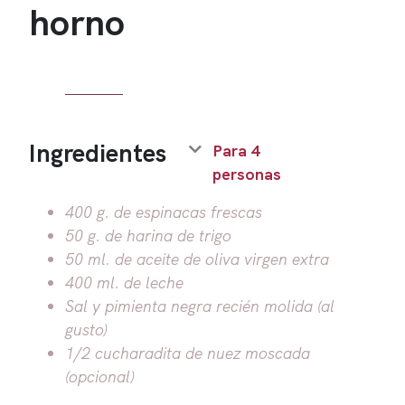
horno
Ingredientes
Para 4
personas
400 g. de espinacas frescas
50 g. de harina de trigo
50 ml. de aceite de oliva virgen extra
400 ml. de leche
Sal y pimienta negra recién molida (al
gusto)
1/2 cucharadita de nuez moscada
(opcional)