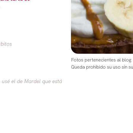
m
bitos
Fotos pertenecientes al blog
Queda prohibido su uso sin s
o usé el de Mardel que está