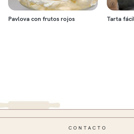
Pavlova con frutos rojos
Tarta fáci
CONTACTO