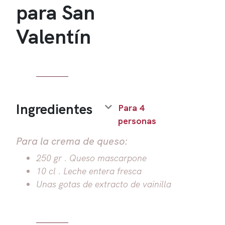
para San
Valentín
Ingredientes
Para 4
personas
Para la crema de queso:
250 gr . Queso mascarpone
10 cl . Leche entera fresca
Unas gotas de extracto de vainilla