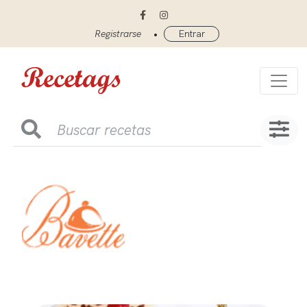
•
Registrarse
Entrar